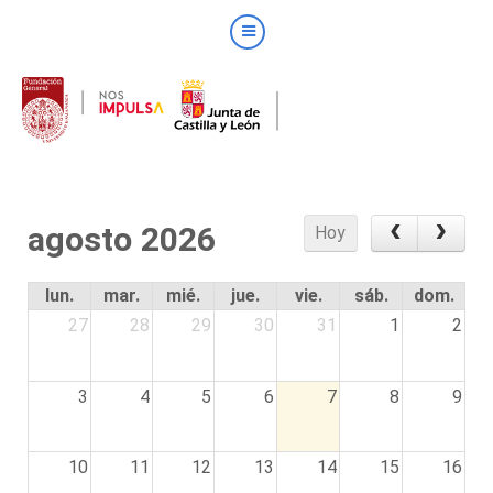
agosto 2026
Hoy
lun.
mar.
mié.
jue.
vie.
sáb.
dom.
27
28
29
30
31
1
2
3
4
5
6
7
8
9
10
11
12
13
14
15
16